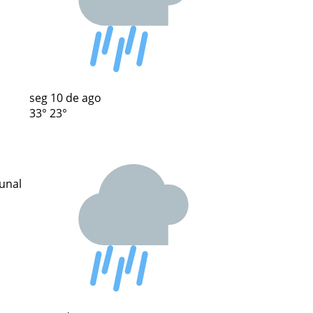
seg
10 de ago
33°
23°
unal