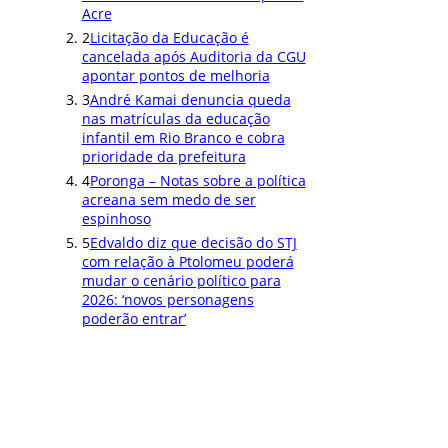
Acre
2
Licitação da Educação é
cancelada após Auditoria da CGU
apontar pontos de melhoria
3
André Kamai denuncia queda
nas matrículas da educação
infantil em Rio Branco e cobra
prioridade da prefeitura
4
Poronga – Notas sobre a política
acreana sem medo de ser
espinhoso
5
Edvaldo diz que decisão do STJ
com relação à Ptolomeu poderá
mudar o cenário político para
2026: ‘novos personagens
poderão entrar’