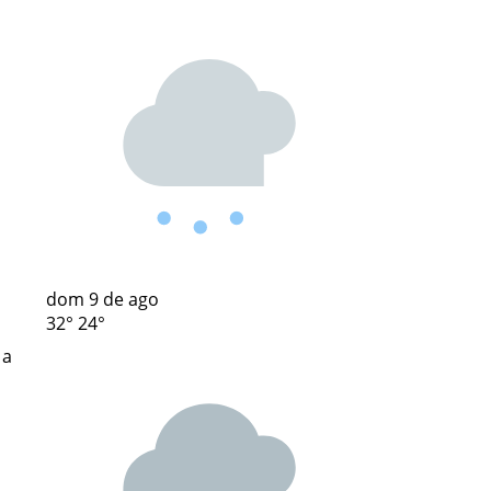
dom
9 de ago
32°
24°
 a