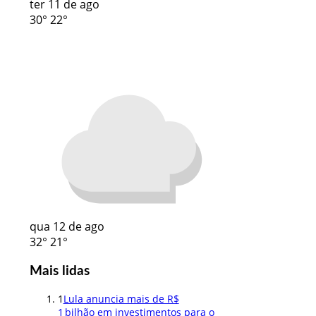
ter
11 de ago
30°
22°
qua
12 de ago
32°
21°
Mais lidas
1
Lula anuncia mais de R$
1 bilhão em investimentos para o