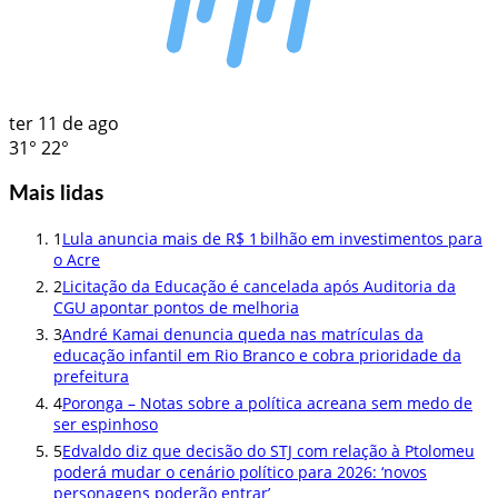
ter
11 de ago
31°
22°
Mais lidas
1
Lula anuncia mais de R$ 1 bilhão em investimentos para
o Acre
2
Licitação da Educação é cancelada após Auditoria da
CGU apontar pontos de melhoria
3
André Kamai denuncia queda nas matrículas da
educação infantil em Rio Branco e cobra prioridade da
prefeitura
4
Poronga – Notas sobre a política acreana sem medo de
ser espinhoso
5
Edvaldo diz que decisão do STJ com relação à Ptolomeu
poderá mudar o cenário político para 2026: ‘novos
personagens poderão entrar’