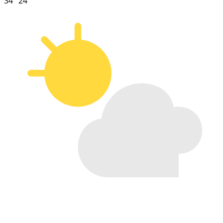
34°
24°