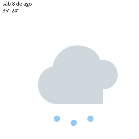
sáb
8 de ago
35°
24°