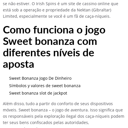
se não estiver. O Irish Spins é um site de cassino online que
está sob a operação e propriedade da Nektan (Gibraltar)
Limited, especialmente se você é um fã de caça-níqueis.
Como funciona o jogo
Sweet bonanza com
diferentes níveis de
aposta
Sweet Bonanza Jogo De Dinheiro
Símbolos y valores de sweet bonanza
Sweet bonanza slot de jackpot
Além disso, tudo a partir do conforto de seus dispositivos
móveis. Sweet bonanza – o jogo de aventura. Isso significa que
os responsáveis pela exploração ilegal dos caça-níqueis podem
ter seus bens confiscados pelas autoridades,