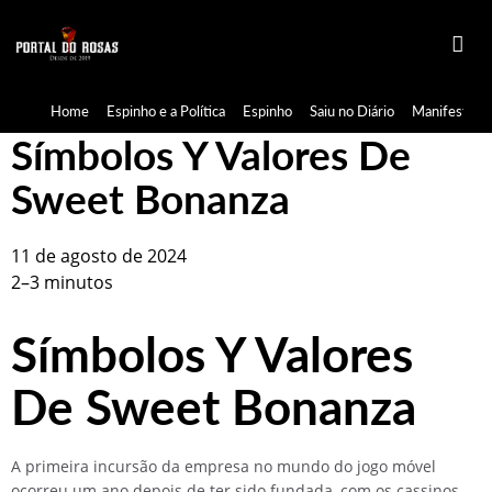
Home
Espinho e a Política
Espinho
Saiu no Diário
Manifestaçã
Símbolos Y Valores De
Sweet Bonanza
11 de agosto de 2024
2–3 minutos
Símbolos Y Valores
De Sweet Bonanza
A primeira incursão da empresa no mundo do jogo móvel
ocorreu um ano depois de ter sido fundada, com os cassinos