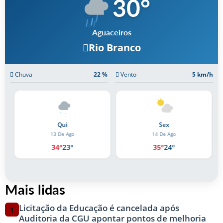
30
°
Aguaceiros
Rio Branco
Chuva
22 %
Vento
5 km/h
Qui
Sex
13 De Ago
14 De Ago
34°
23°
35°
24°
Mais lidas
Licitação da Educação é cancelada após
1
Auditoria da CGU apontar pontos de melhoria