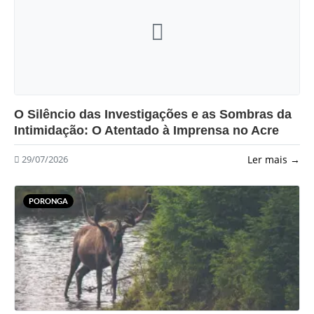
?>
O Silêncio das Investigações e as Sombras da
Intimidação: O Atentado à Imprensa no Acre
Ler mais →
29/07/2026
PORONGA