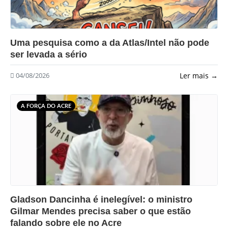
?>
Uma pesquisa como a da Atlas/Intel não pode
ser levada a sério
Ler mais →
04/08/2026
A FORÇA DO ACRE
?>
Gladson Dancinha é inelegível: o ministro
Gilmar Mendes precisa saber o que estão
falando sobre ele no Acre