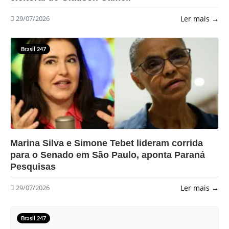
Ler mais →
29/07/2026
Brasil 247
?>
Marina Silva e Simone Tebet lideram corrida
para o Senado em São Paulo, aponta Paraná
Pesquisas
Ler mais →
29/07/2026
Brasil 247