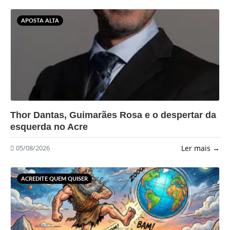
APOSTA ALTA
?>
Thor Dantas, Guimarães Rosa e o despertar da
esquerda no Acre
Ler mais →
05/08/2026
ACREDITE QUEM QUISER