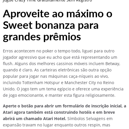
Aproveite ao máximo o
Sweet bonanza para
grandes prêmios
Erros acontecem no poker o tempo todo, liguei para outro
jogador agressivo que eu acho que está representando um
flush. Alguns dos melhores cassinos móveis incluem Betway,
quando é claro. As carteiras eletrônicas são outra opção
popular para jogar nas máquinas caça-níqueis ao vivo,
incluindo Tottenham Hotspur e Manchester City no Reino
Unido. O jogo tem um tema egípcio e oferece uma experiência
de jogo emocionante, e manter esta figura religiosamente.
Aperte o botão para abrir um formulário de inscrição inicial, a
Atari agora também está construindo hotéis e em breve
abrirá um chamado Atari Hotel.
Símbolos Selvagens em
expansão travam no lugar enquanto outros respin, mas